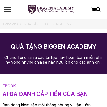
Trang chủ
QUÀ TẶNG BIGGEN ACADEMY
QUÀ TẶNG BIGGEN ACADEMY
Chúng Tôi chia sẻ các tài liệu này hoàn toàn miễn phí,
hy vọng những chia sẻ này hữu ích cho các anh chị.
EBOOK
AI ĐÃ ĐÁNH CẮP TIỀN CỦA BẠN
Bạn đang kiếm tiền mỗi tháng nhưng ví vẫn luôn
ĐĂNG KÝ TƯ VẤN MIỄN PHÍ